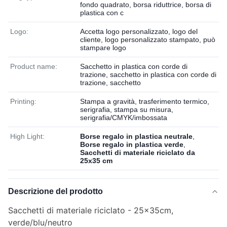
fondo quadrato, borsa riduttrice, borsa di
plastica con c
Logo:
Accetta logo personalizzato, logo del
cliente, logo personalizzato stampato, può
stampare logo
Product name:
Sacchetto in plastica con corde di
trazione, sacchetto in plastica con corde di
trazione, sacchetto
Printing:
Stampa a gravità, trasferimento termico,
serigrafia, stampa su misura,
serigrafia/CMYK/imbossata
High Light:
Borse regalo in plastica neutrale
,
Borse regalo in plastica verde
,
Sacchetti di materiale riciclato da
25x35 cm
Descrizione del prodotto
Sacchetti di materiale riciclato - 25x35cm,
verde/blu/neutro