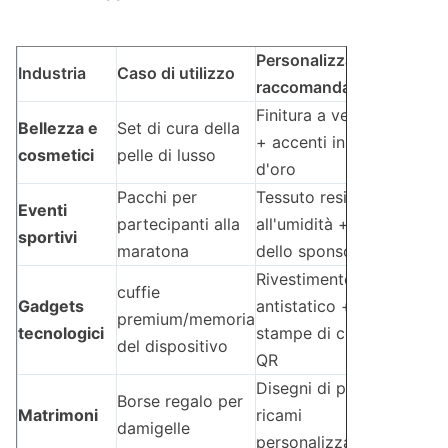
Personalizzazione
Industria
Caso di utilizzo
raccomandata
Finitura a velluto
Bellezza e
Set di cura della
+ accenti in foglio
cosmetici
pelle di lusso
d'oro
Pacchi per
Tessuto resistente
Eventi
partecipanti alla
all'umidità + logo
sportivi
maratona
dello sponsor
Rivestimento
cuffie
Gadgets
antistatico +
premium/memoria
tecnologici
stampe di codice
del dispositivo
QR
Disegni di pizzo +
Borse regalo per
Matrimoni
ricami
damigelle
personalizzati