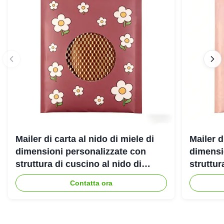
Mailer di carta al nido di miele di
Mailer d
dimensioni personalizzate con
dimensi
struttura di cuscino al nido di
struttur
miele riciclabile al 100% per
miele ri
Contatta ora
imballaggi ecologicamente
spedizi
protettivi