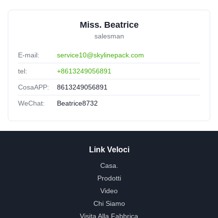
Miss. Beatrice
salesman
E-mail:
service10@skylinepack.com
tel:
+8613249056891
CosaAPP:
8613249056891
WeChat:
Beatrice8732
Link Veloci
Casa.
Prodotti
Video
Chi Siamo
Visita Alla Fabbrica