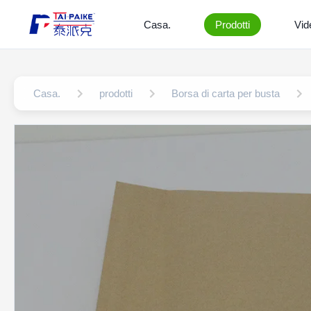
Casa.
Prodotti
Vid
Casa.
prodotti
Borsa di carta per busta