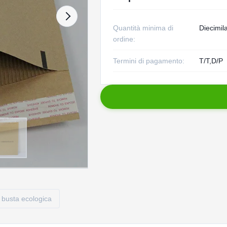
Quantità minima di
Diecimila
ordine:
Termini di pagamento:
T/T,D/P
busta ecologica