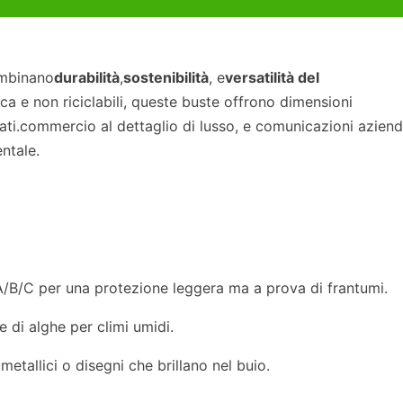
ombinano
durabilità
,
sostenibilità
, e
versatilità del
ica e non riciclabili, queste buste offrono dimensioni
icati.commercio al dettaglio di lusso, e comunicazioni azienda
ntale.
 A/B/C per una protezione leggera ma a prova di frantumi.
e di alghe per climi umidi.
etallici o disegni che brillano nel buio.