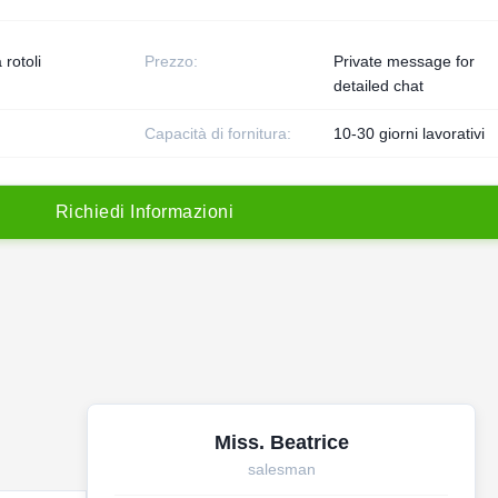
 rotoli
Prezzo:
Private message for
detailed chat
Capacità di fornitura:
10-30 giorni lavorativi
R
i
c
h
i
e
d
i
I
n
f
o
r
m
a
z
i
o
n
i
Miss. Beatrice
salesman