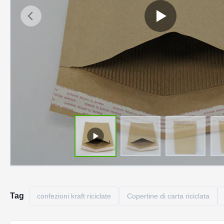
Tag
confezioni kraft riciclate
Copertine di carta riciclata