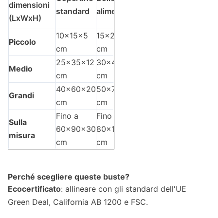
dimensioni
standard
alimentari
(LxWxH)
10x15x5
15x20x8
Piccolo
cm
cm
25x35x12
30x40x15
Medio
cm
cm
40x60x20
50x70x25
Grandi
cm
cm
Fino a
Fino a
Sulla
60x90x30
80x120x40
misura
cm
cm
Perché scegliere queste buste?
Ecocertificato
: allineare con gli standard dell'UE
Green Deal, California AB 1200 e FSC.