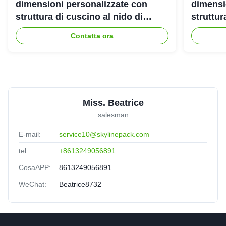
dimensioni personalizzate con
dimensi
struttura di cuscino al nido di
struttur
miele riciclabile al 100% per
miele ri
Contatta ora
imballaggi ecologicamente
spedizi
protettivi
Miss. Beatrice
salesman
E-mail:
service10@skylinepack.com
tel:
+8613249056891
CosaAPP:
8613249056891
WeChat:
Beatrice8732